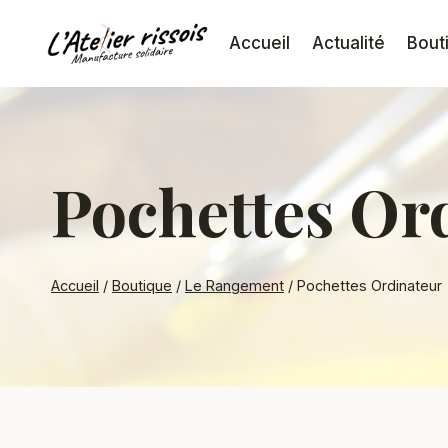
Aller
au
Accueil
Actualité
Bout
contenu
Pochettes Or
Accueil
/
Boutique
/
Le Rangement
/
Pochettes Ordinateur