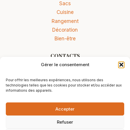
Sacs
Cuisine
Rangement
Décoration
Bien-être
CONTACTS
Gérer le consentement
Contact
Conditions Générales de Vente
Pour offrir les meilleures expériences, nous utilisons des
Mentions légales
technologies telles que les cookies pour stocker et/ou accéder aux
informations des appareils.
Accepter
© 2026 L'Atelier rissois - Site réalisé par
Refuser
Stentorio