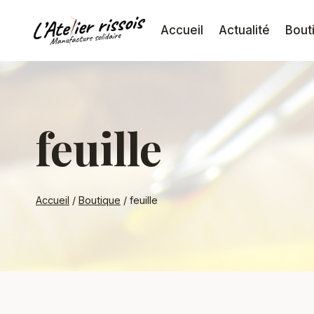
Aller
au
Accueil
Actualité
Bout
contenu
feuille
Accueil
/
Boutique
/
feuille