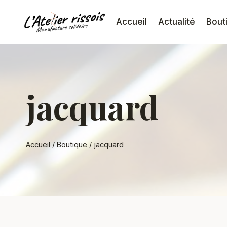
Aller
au
Accueil
Actualité
Bout
contenu
jacquard
Accueil
/
Boutique
/
jacquard