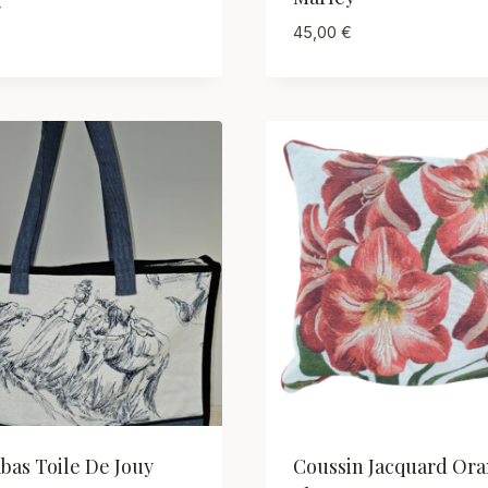
€
45,00
€
bas Toile De Jouy
Coussin Jacquard Or