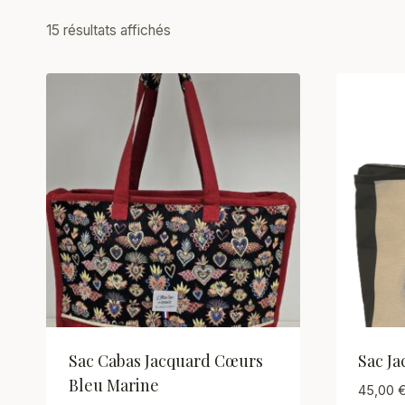
Trié
15 résultats affichés
par
prix
décroissant
Sac Cabas Jacquard Cœurs
Sac Ja
Bleu Marine
45,00