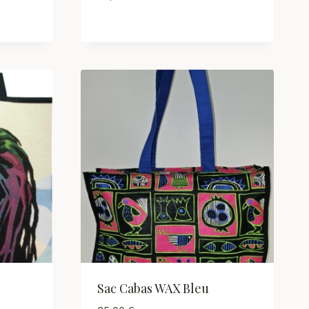
b
Sac Cabas WAX Bleu