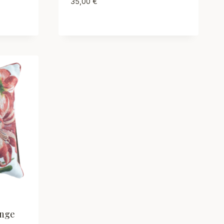
35,00
€
ange