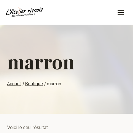
Aller
au
contenu
marron
Accueil
/
Boutique
/
marron
Voici le seul résultat