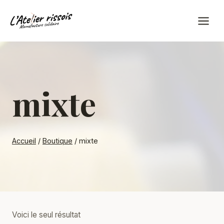
Aller
au
contenu
mixte
Accueil
/
Boutique
/
mixte
Voici le seul résultat