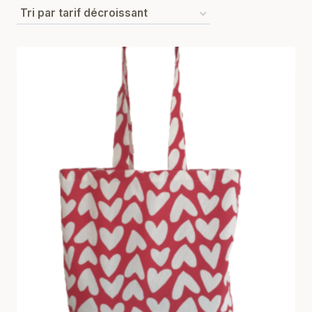
par
prix
décroissant