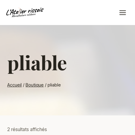
Aller
au
contenu
pliable
Accueil
/
Boutique
/
pliable
Trié
2 résultats affichés