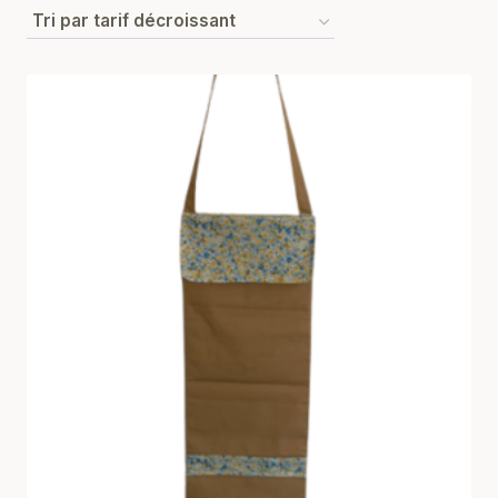
par
prix
décroissant