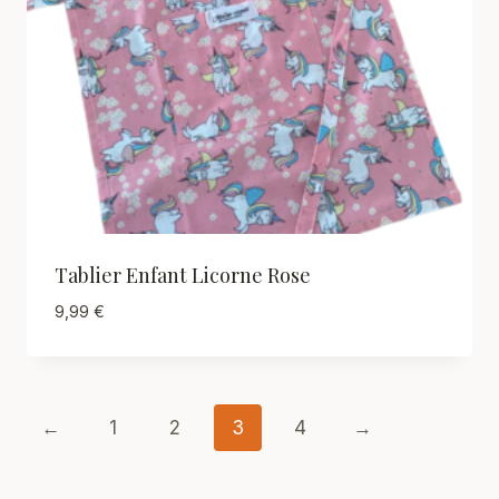
Tablier Enfant Licorne Rose
9,99
€
←
1
2
3
4
→