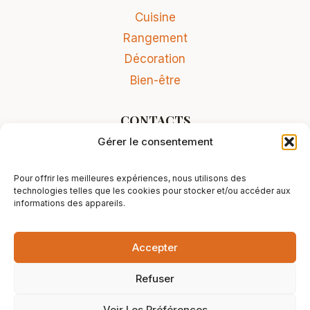
Cuisine
Rangement
Décoration
Bien-être
CONTACTS
Gérer le consentement
Contact
Conditions Générales de Vente
Pour offrir les meilleures expériences, nous utilisons des
Mentions légales
technologies telles que les cookies pour stocker et/ou accéder aux
informations des appareils.
Accepter
© 2026 L'Atelier rissois - Site réalisé par
Refuser
Stentorio
Voir Les Préférences