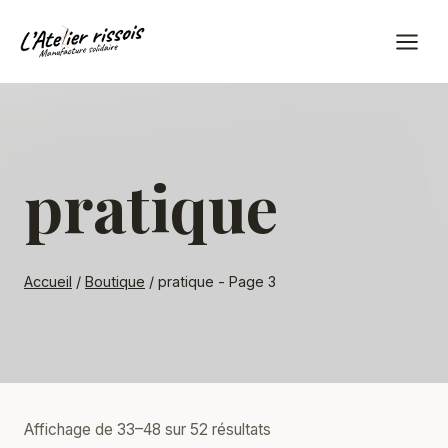
Aller
au
contenu
pratique
Accueil
/
Boutique
/
pratique
- Page 3
Trié
Affichage de 33–48 sur 52 résultats