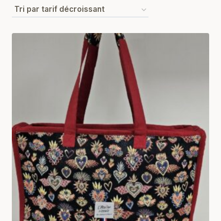
par
prix
décroissant