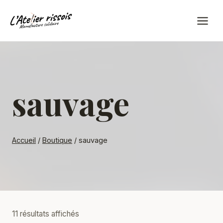
Aller
au
contenu
sauvage
Accueil
/
Boutique
/
sauvage
Trié
11 résultats affichés