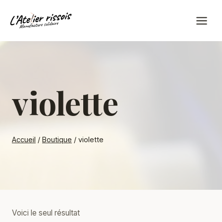
Aller
au
contenu
violette
Accueil
/
Boutique
/
violette
Voici le seul résultat