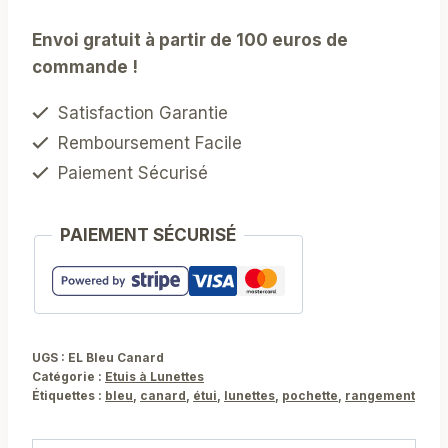
Etui
Envoi gratuit à partir de 100 euros de
à
commande !
Lunettes
Bleu
Satisfaction Garantie
Canard
Remboursement Facile
Paiement Sécurisé
PAIEMENT SÉCURISÉ
UGS :
EL Bleu Canard
Catégorie :
Etuis à Lunettes
Étiquettes :
bleu
,
canard
,
étui
,
lunettes
,
pochette
,
rangement