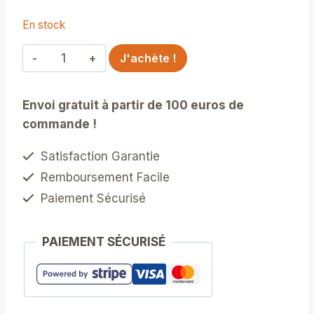
En stock
quantité
J'achète !
de
Tote
Envoi gratuit à partir de 100 euros de
Bag
commande !
XL
Petits
Satisfaction Garantie
Coquelicots
Remboursement Facile
Paiement Sécurisé
PAIEMENT SÉCURISÉ