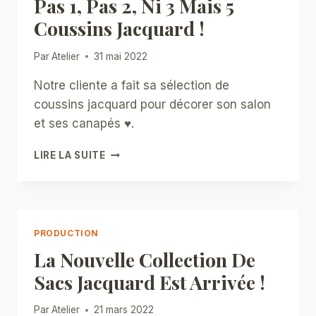
Pas 1, Pas 2, Ni 3 Mais 5
RIS
ORANGIS
Coussins Jacquard !
Par
Atelier
31 mai 2022
Notre cliente a fait sa sélection de
coussins jacquard pour décorer son salon
et ses canapés ♥.
PAS
LIRE LA SUITE
1,
PAS
2,
NI
3
PRODUCTION
MAIS
La Nouvelle Collection De
5
COUSSINS
Sacs Jacquard Est Arrivée !
JACQUARD
!
Par
Atelier
21 mars 2022